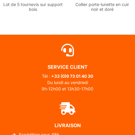
Lot de 5 tournevis sur support
Collier porte-lunette en cuir
bois
noir et doré
SERVICE CLIENT
Tél :
+33 (0)
9 73 01 40 30
Du lundi au vendredi
9h-12h00 et 13h30-17h00
LiVRAISON
Expédition sous 48h