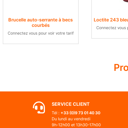
Brucelle auto-serrante à becs
Loctite 243 bleu 
courbés
Connectez vous po
Connectez vous pour voir votre tarif
Pr
SERVICE CLIENT
Tél :
+33 (0)
9 73 01 40 30
Du lundi au vendredi
9h-12h00 et 13h30-17h00