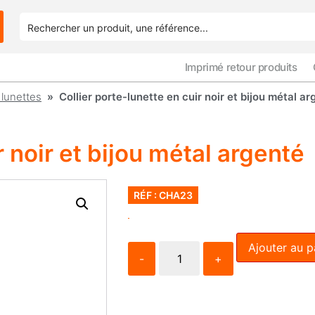
Imprimé retour produits
lunettes
» Collier porte-lunette en cuir noir et bijou métal ar
r noir et bijou métal argenté
RÉF : CHA23
Ajouter au p
-
+