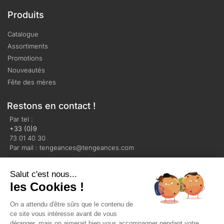
Produits
Catalogue
Assortiments
Promotions
Nouveautés
Fête des mères
Restons en contact !
Par tel :
+33 (0)9
73 01 40 30
Par mail : tengeances@tengeances.com
Salut c'est nous...
les Cookies !
On a attendu d'être sûrs que le contenu de
Mentions légales
Politique de confidentialité
ce site vous intéresse avant de vous
Plan du site
déranger, mais on aimerait bien vous accompagner pendant votre