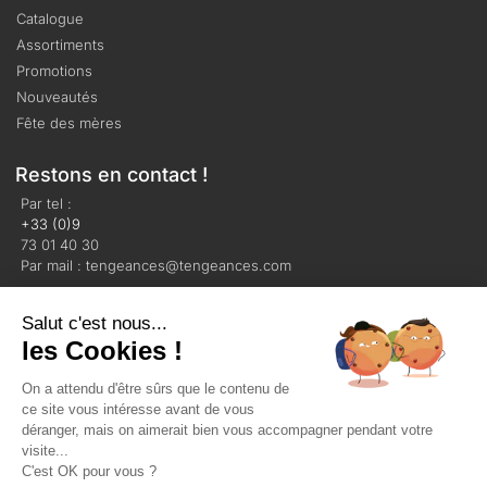
Catalogue
Assortiments
Promotions
Nouveautés
Fête des mères
Restons en contact !
Par tel :
+33 (0)9
73 01 40 30
Par mail : tengeances@tengeances.com
Salut c'est nous...
les Cookies !
On a attendu d'être sûrs que le contenu de
Mentions légales
Politique de confidentialité
ce site vous intéresse avant de vous
Plan du site
déranger, mais on aimerait bien vous accompagner pendant votre
visite...
C'est OK pour vous ?