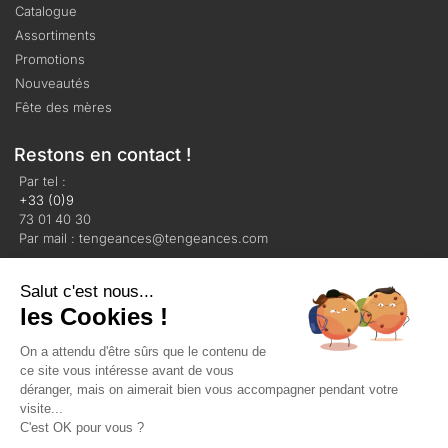
Catalogue
Assortiments
Promotions
Nouveautés
Fête des mères
Restons en contact !
Par tel :
+33 (0)9
73 01 40 30
Par mail : tengeances@tengeances.com
Salut c'est nous...
les Cookies !
On a attendu d'être sûrs que le contenu de
Mentions légales
Politique de confidentialité
ce site vous intéresse avant de vous
Plan du site
déranger, mais on aimerait bien vous accompagner pendant votre
visite...
C'est OK pour vous ?