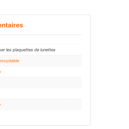
ntaires
ser les plaquettes de lunettes
inoxydable
m
e