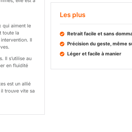
ammes, elle est à
Les plus
 qui aiment le
t toute la
Retrait facile et sans domm
intervention. Il
Précision du geste, même su
ives.
Léger et facile à manier
 Il s’utilise au
r en fluidité
tes est un allié
il trouve vite sa