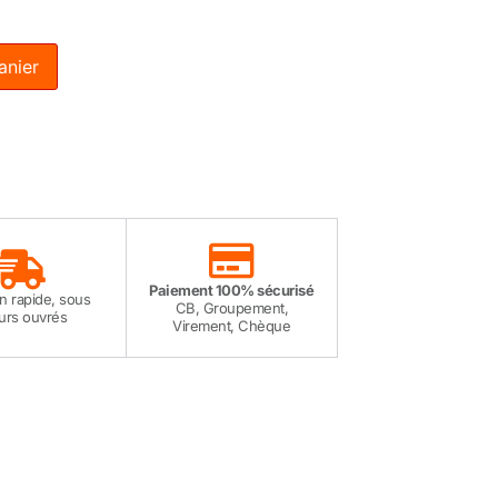
anier
Paiement 100% sécurisé
on rapide, sous
CB, Groupement,
ours ouvrés
Virement, Chèque