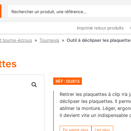
Imprimé retour produits
t tourne-écrous
»
Tournevis
» Outil à déclipser les plaquette
ttes
RÉF : OU813
Retirer les plaquettes à clip n’a 
déclipser les plaquettes. Il perm
abîmer la monture. Léger, ergon
il devient vite un indispensable d
En savoir plus
Les plus