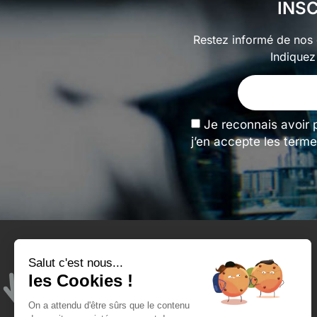
INS
Restez informé de nos o
Indiquez
Je reconnais avoir 
j’en accepte les terme
Salut c'est nous...
Tengeance et moi
les Cookies !
Qui sommes-nous ?
On a attendu d'être sûrs que le contenu