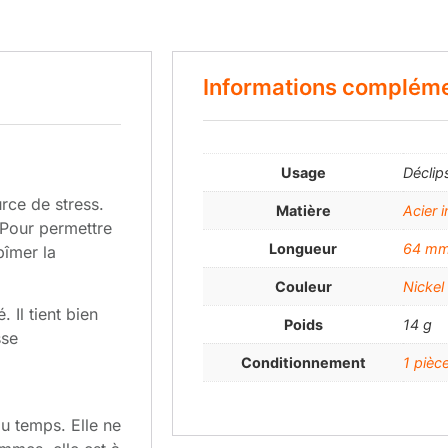
Informations compléme
Usage
Déclip
rce de stress.
Matière
Acier 
. Pour permettre
Longueur
64 m
bîmer la
Couleur
Nickel
 Il tient bien
Poids
14 g
sse
Conditionnement
1 pièc
au temps. Elle ne