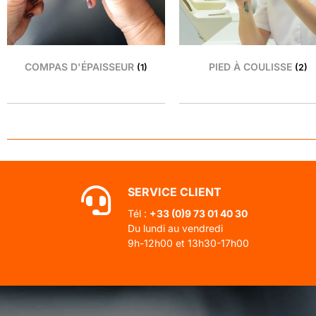
COMPAS D'ÉPAISSEUR
PIED À COULISSE
(1)
(2)
SERVICE CLIENT
Tél :
+33 (0)
9 73 01 40 30
Du lundi au vendredi
9h-12h00 et 13h30-17h00