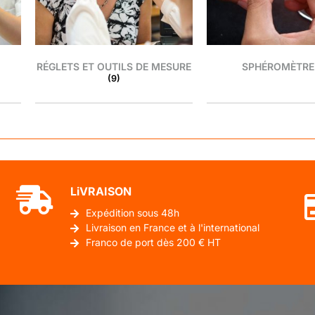
RÉGLETS ET OUTILS DE MESURE
SPHÉROMÈTR
(9)
LiVRAISON
Expédition sous 48h
Livraison en France et à l'international
Franco de port dès 200 € HT