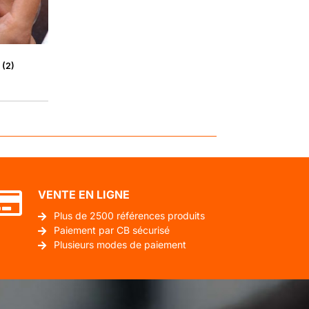
E
(2)
VENTE EN LIGNE
Plus de 2500 références produits
Paiement par CB sécurisé
Plusieurs modes de paiement