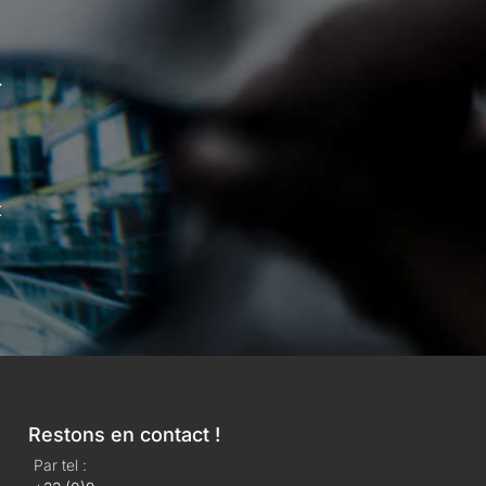
.
t
Restons en contact !
Par tel :