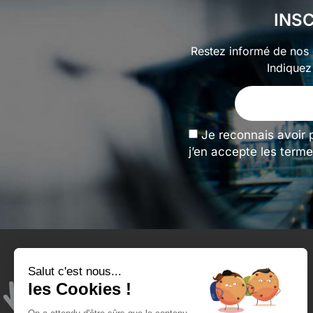
INS
Restez informé de nos o
Indiquez
Je reconnais avoir 
j’en accepte les terme
Salut c'est nous...
Tengeance et moi
les Cookies !
Qui sommes-nous ?