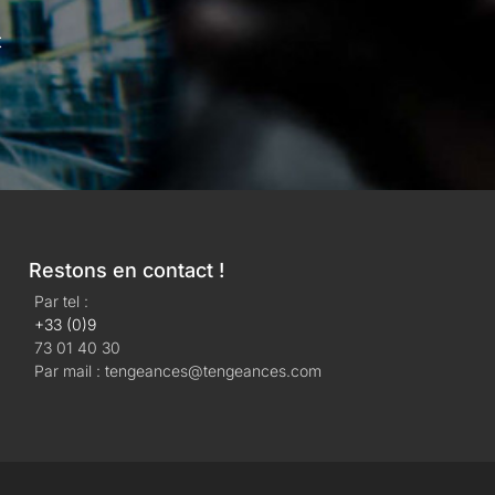
t
Restons en contact !
Par tel :
+33 (0)9
73 01 40 30
Par mail : tengeances@tengeances.com