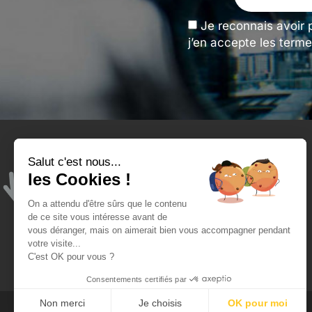
Je reconnais avoir 
j’en accepte les terme
Salut c'est nous...
Tengeance et moi
les Cookies !
Qui sommes-nous ?
On a attendu d'être sûrs que le contenu
Mon compte
de ce site vous intéresse avant de
vous déranger, mais on aimerait bien vous accompagner pendant
Blog - ateliers de l'opticien
votre visite...
C'est OK pour vous ?
Consentements certifiés par
Non merci
Je choisis
OK pour moi