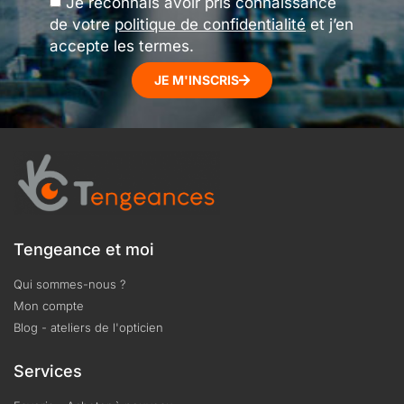
Je reconnais avoir pris connaissance
de votre
politique de confidentialité
et j’en
accepte les termes.
JE M'INSCRIS
Tengeance et moi
Qui sommes-nous ?
Mon compte
Blog - ateliers de l'opticien
Services