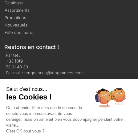
Catalogue
Assortiments
Promotions
Nouveautés
Fête des mères
Restons en contact !
Par tel :
+33 (0)9
73 01 40 30
Par mail : tengeances@tengeances.com
Salut c'est nous...
les Cookies !
On a attendu d'être sûrs que le contenu de
Mentions légales
Politique de confidentialité
ce site vous intéresse avant de vous
Plan du site
déranger, mais on aimerait bien vous accompagner pendant votre
visite...
C'est OK pour vous ?