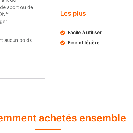
llant du
 de sport ou de
Les plus
 ON™
iger
Facile à utiliser
ent aucun poids
Fine et légère
emment achetés ensemble