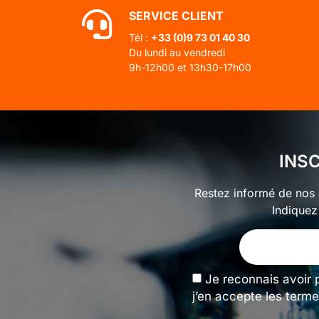
SERVICE CLIENT
Tél :
+33 (0)
9 73 01 40 30
Du lundi au vendredi
9h-12h00 et 13h30-17h00
INS
Restez informé de nos o
Indiquez
Je reconnais avoir 
j’en accepte les terme