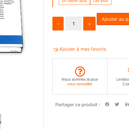
En savoir plus
Les plus
Ajouter au p
-
+
Ajouter à mes favoris
Nous sommes là pour
Livrais
vous conseiller
2 j
Partager ce produit :