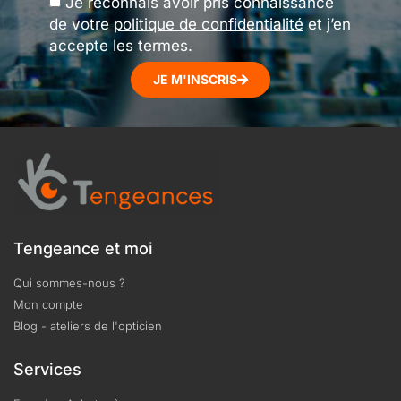
Je reconnais avoir pris connaissance
de votre
politique de confidentialité
et j’en
accepte les termes.
JE M'INSCRIS
Tengeance et moi
Qui sommes-nous ?
Mon compte
Blog - ateliers de l'opticien
Services