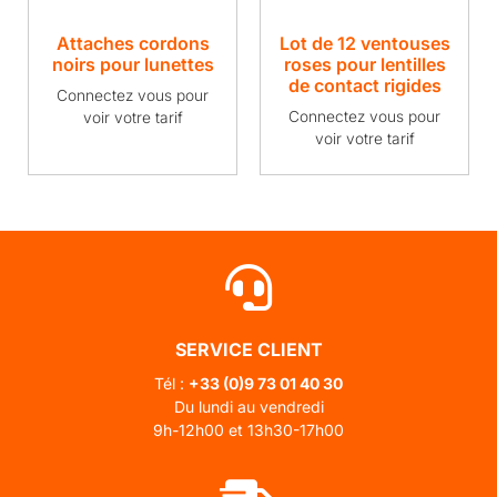
Attaches cordons
Lot de 12 ventouses
noirs pour lunettes
roses pour lentilles
de contact rigides
Connectez vous pour
Connectez vous pour
voir votre tarif
voir votre tarif
SERVICE CLIENT
Tél :
+33 (0)
9 73 01 40 30
Du lundi au vendredi
9h-12h00 et 13h30-17h00