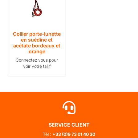
Collier porte-lunette
en suédine et
acétate bordeaux et
orange
Connectez vous pour
voir votre tarif
SERVICE CLIENT
Tél :
+33 (0)
9 73 01 40 30