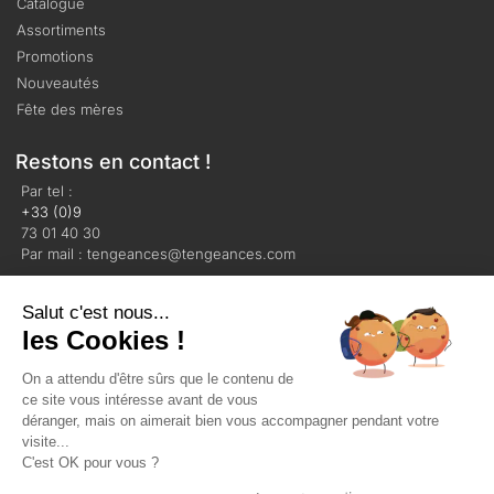
Catalogue
Assortiments
Promotions
Nouveautés
Fête des mères
Restons en contact !
Par tel :
+33 (0)9
73 01 40 30
Par mail : tengeances@tengeances.com
Salut c'est nous...
les Cookies !
On a attendu d'être sûrs que le contenu de
Mentions légales
Politique de confidentialité
ce site vous intéresse avant de vous
Plan du site
déranger, mais on aimerait bien vous accompagner pendant votre
visite...
C'est OK pour vous ?