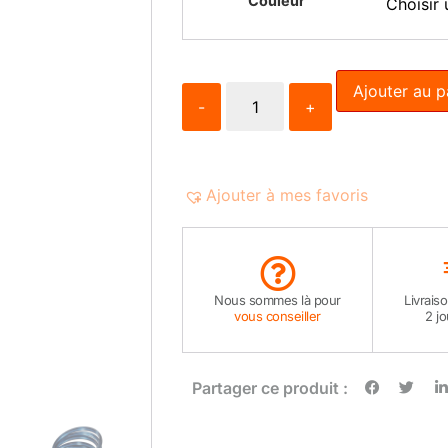
Couleur
Ajouter au p
-
+
Ajouter à mes favoris
Nous sommes là pour
Livrais
vous conseiller
2 j
Partager ce produit :