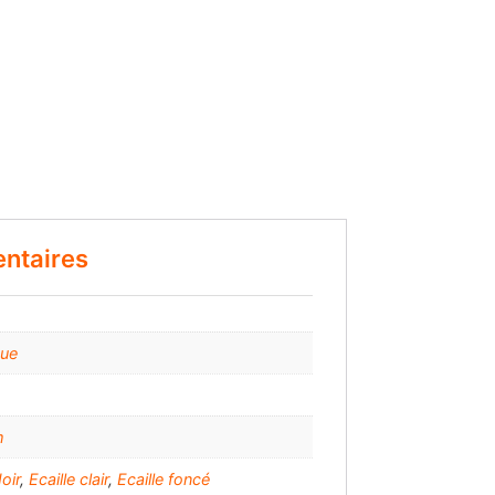
ntaires
que
m
oir
,
Ecaille clair
,
Ecaille foncé