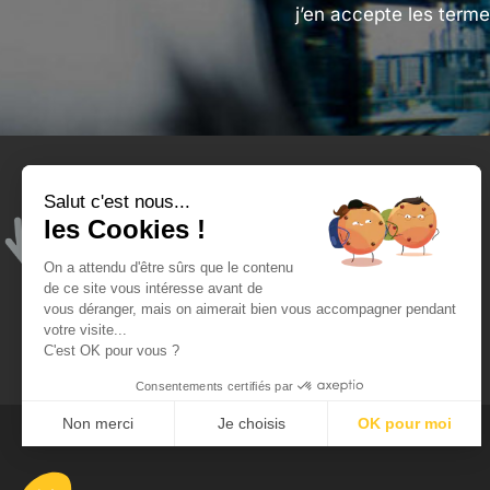
j’en accepte les terme
Salut c'est nous...
Tengeance et moi
les Cookies !
Qui sommes-nous ?
On a attendu d'être sûrs que le contenu
Mon compte
de ce site vous intéresse avant de
vous déranger, mais on aimerait bien vous accompagner pendant
Blog - ateliers de l'opticien
votre visite...
C'est OK pour vous ?
Consentements certifiés par
Non merci
Je choisis
OK pour moi
Plateforme de Gestion du Consentement : Personnalisez vo
Axeptio consent