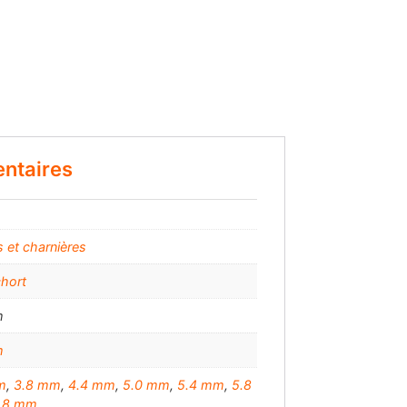
ntaires
 et charnières
chort
m
m
m
,
3.8 mm
,
4.4 mm
,
5.0 mm
,
5.4 mm
,
5.8
.8 mm