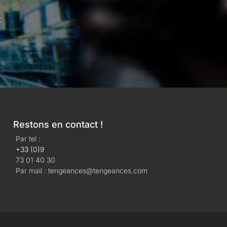
t
Restons en contact !
Par tel :
+33 (0)9
73 01 40 30
Par mail : tengeances@tengeances.com