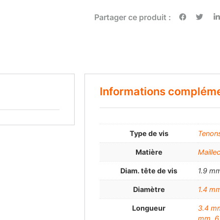
Partager ce produit :
Informations compléme
Type de vis
Tenons
Matière
Maille
Diam. tête de vis
1.9 m
Diamètre
1.4 m
Longueur
3.4 m
mm
,
6