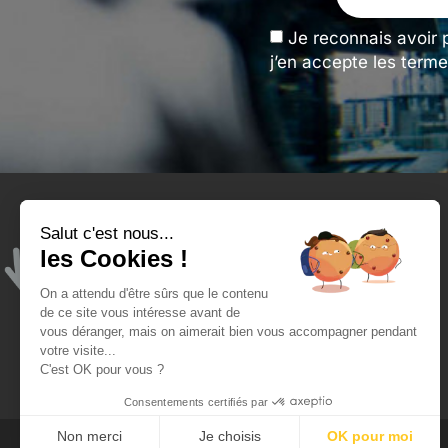
Je reconnais avoir 
j’en accepte les terme
Salut c'est nous...
Tengeance et moi
les Cookies !
Qui sommes-nous ?
On a attendu d'être sûrs que le contenu
Mon compte
de ce site vous intéresse avant de
vous déranger, mais on aimerait bien vous accompagner pendant
Blog - ateliers de l'opticien
votre visite...
C'est OK pour vous ?
Consentements certifiés par
Non merci
Je choisis
OK pour moi