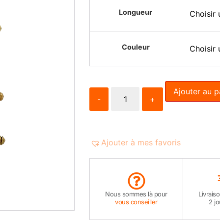
Longueur
Couleur
Ajouter au p
-
+
Ajouter à mes favoris
Nous sommes là pour
Livrais
vous conseiller
2 j