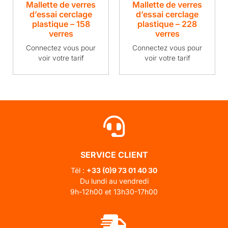
Mallette de verres
Mallette de verres
d’essai cerclage
d’essai cerclage
plastique – 158
plastique – 228
verres
verres
Connectez vous pour
Connectez vous pour
voir votre tarif
voir votre tarif
SERVICE CLIENT
Tél :
+33 (0)
9 73 01 40 30
Du lundi au vendredi
9h-12h00 et 13h30-17h00