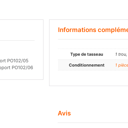
Informations compléme
Type de tasseau
1 trou,
port PO102/05
Conditionnement
1 pièc
upport PO102/06
Avis