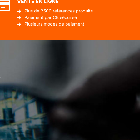
VENTE EN LIGNE
Plus de 2500 références produits
Paiement par CB sécurisé
Plusieurs modes de paiement
.
t