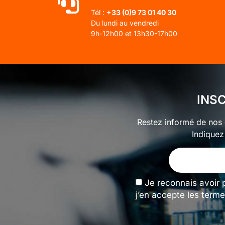
Tél :
+33 (0)
9 73 01 40 30
Du lundi au vendredi
9h-12h00 et 13h30-17h00
INS
Restez informé de nos o
Indiquez
Je reconnais avoir 
j’en accepte les terme