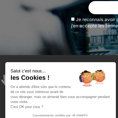
Je reconnais avoir 
j’en accepte les terme
Salut c'est nous...
Tengeance et moi
les Cookies !
Qui sommes-nous ?
On a attendu d'être sûrs que le contenu
Mon compte
de ce site vous intéresse avant de
vous déranger, mais on aimerait bien vous accompagner pendant
Blog - ateliers de l'opticien
votre visite...
C'est OK pour vous ?
Consentements certifiés par