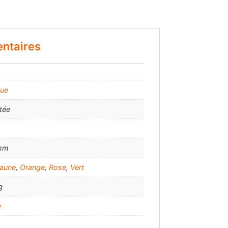
ntaires
que
tée
 mm
aune
,
Orange
,
Rose
,
Vert
g
e