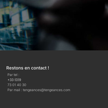
t
Restons en contact !
Par tel :
+33 (0)9
73 01 40 30
Par mail : tengeances@tengeances.com