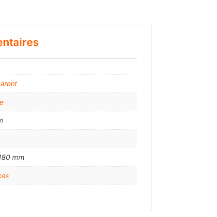
ntaires
arent
e
m
 180 mm
ces