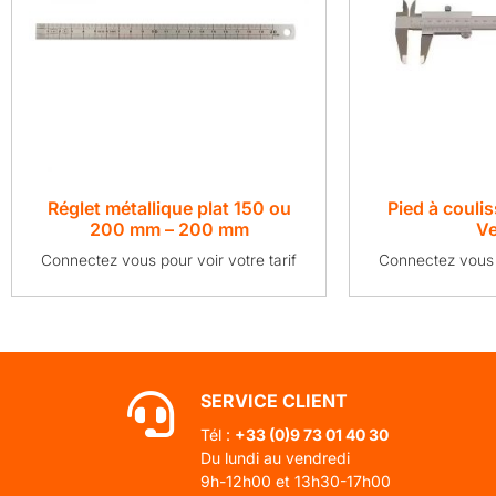
Réglet métallique plat 150 ou
Pied à couli
200 mm – 200 mm
Ve
Connectez vous pour voir votre tarif
Connectez vous p
SERVICE CLIENT
Tél :
+33 (0)
9 73 01 40 30
Du lundi au vendredi
9h-12h00 et 13h30-17h00