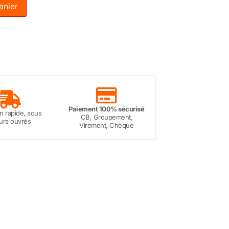
anier
Paiement 100% sécurisé
on rapide, sous
CB, Groupement,
ours ouvrés
Virement, Chèque