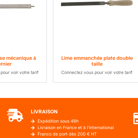
sse mécanique à
Lime emmanchée plate double
rnier
taille
our voir votre tarif
Connectez vous pour voir votre tarif
LiVRAISON
Expédition sous 48h
Livraison en France et à l'international
Franco de port dès 200 € HT