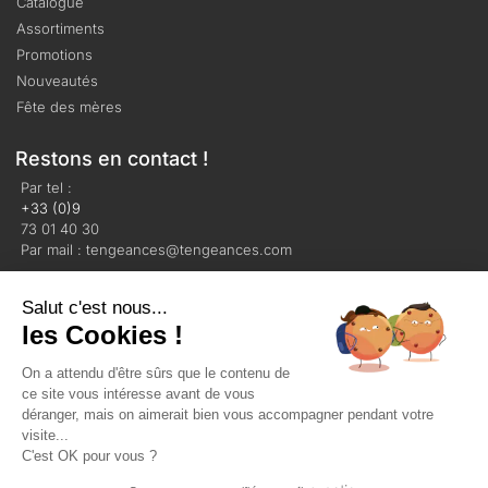
Catalogue
Assortiments
Promotions
Nouveautés
Fête des mères
Restons en contact !
Par tel :
+33 (0)9
73 01 40 30
Par mail : tengeances@tengeances.com
Salut c'est nous...
les Cookies !
On a attendu d'être sûrs que le contenu de
Mentions légales
Politique de confidentialité
ce site vous intéresse avant de vous
Plan du site
déranger, mais on aimerait bien vous accompagner pendant votre
visite...
C'est OK pour vous ?