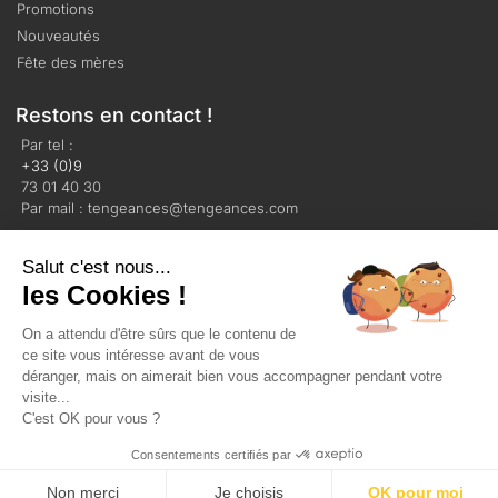
Promotions
Nouveautés
Fête des mères
Restons en contact !
Par tel :
+33 (0)9
73 01 40 30
Par mail : tengeances@tengeances.com
Salut c'est nous...
les Cookies !
On a attendu d'être sûrs que le contenu de
Mentions légales
Politique de confidentialité
ce site vous intéresse avant de vous
Plan du site
déranger, mais on aimerait bien vous accompagner pendant votre
visite...
C'est OK pour vous ?
© Tengeances 2023 Tous droits réservés
Consentements certifiés par
Non merci
Je choisis
OK pour moi