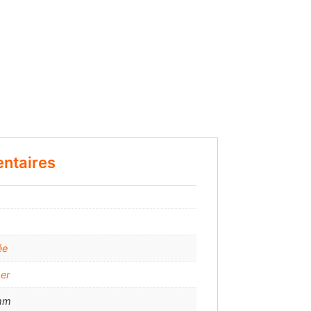
ntaires
ée
per
mm