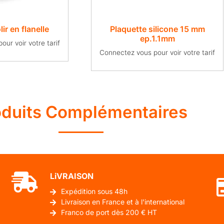
ir en flanelle
Plaquette silicone 15 mm
ep.1.1mm
ur voir votre tarif
Connectez vous pour voir votre tarif
oduits Complémentaires
LiVRAISON
Expédition sous 48h
Livraison en France et à l'international
Franco de port dès 200 € HT