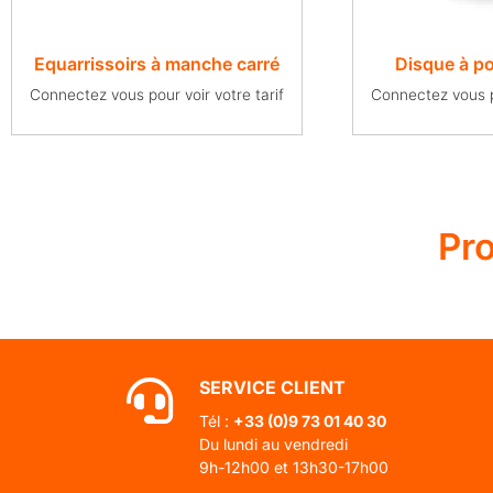
Equarrissoirs à manche carré
Disque à pol
Connectez vous pour voir votre tarif
Connectez vous po
Pr
SERVICE CLIENT
Tél :
+33 (0)
9 73 01 40 30
Du lundi au vendredi
9h-12h00 et 13h30-17h00