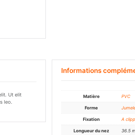
Informations compléme
t. Ut elit
Matière
PVC
s leo.
Forme
Jumel
Fixation
A clip
Longueur du nez
36.5 