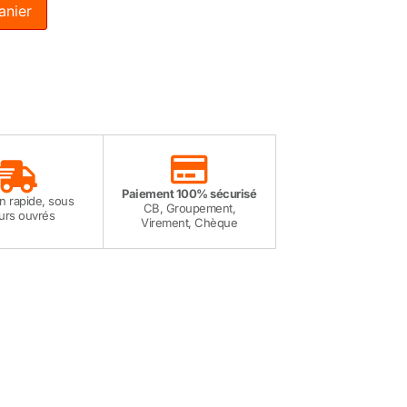
anier
Paiement 100% sécurisé
on rapide, sous
CB, Groupement,
ours ouvrés
Virement, Chèque