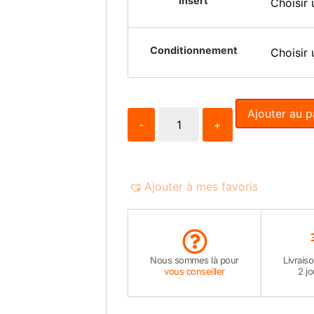
Insert
Conditionnement
Ajouter au p
-
+
Ajouter à mes favoris
Nous sommes là pour
Livrais
vous conseiller
2 j