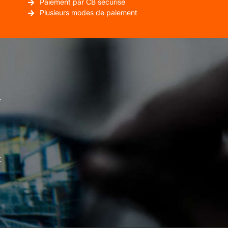
Paiement par CB sécurisé
Plusieurs modes de paiement
.
t