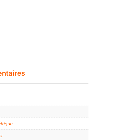
ntaires
trique
er