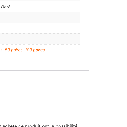
, Doré
m
es
,
50 paires
,
100 paires
 acheté ce produit ont la possibilité