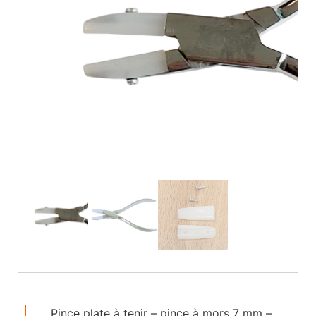
Pince plate à tenir – pince à mors 7 mm –