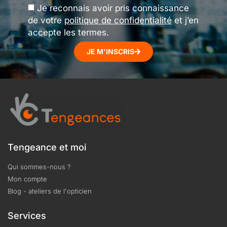
Je reconnais avoir pris connaissance
de votre
politique de confidentialité
et j’en
accepte les termes.
JE M'INSCRIS
Tengeance et moi
Qui sommes-nous ?
Mon compte
Blog - ateliers de l'opticien
Services