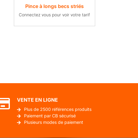
Pince à longs becs striés
Connectez vous pour voir votre tarif
VENTE EN LIGNE
Plus de 2500 références produits
Paiement par CB sécurisé
Plusieurs modes de paiement