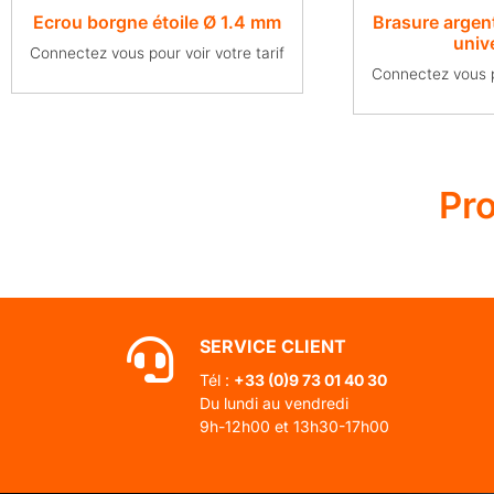
Ecrou borgne étoile Ø 1.4 mm
Brasure argen
univ
Connectez vous pour voir votre tarif
Connectez vous po
Pr
SERVICE CLIENT
Tél :
+33 (0)
9 73 01 40 30
Du lundi au vendredi
9h-12h00 et 13h30-17h00