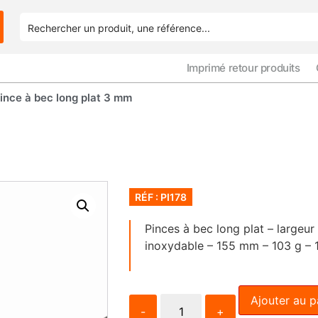
Imprimé retour produits
nce à bec long plat 3 mm
RÉF : PI178
Pinces à bec long plat – largeu
inoxydable – 155 mm – 103 g – 
Ajouter au p
-
+