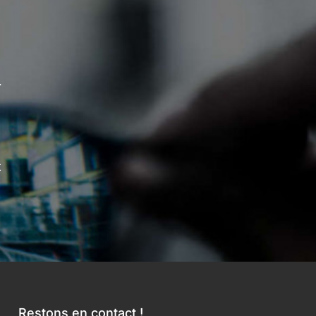
.
t
Restons en contact !