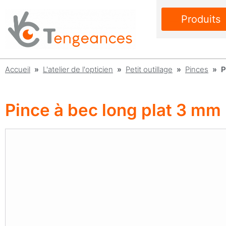
Produits
Accueil
»
L'atelier de l'opticien
»
Petit outillage
»
Pinces
» Pi
Pince à bec long plat 3 mm