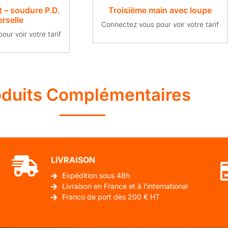
t – soudure P.D.
Troisième main avec loupe
erselle
Connectez vous pour voir votre tarif
ur voir votre tarif
oduits Complémentaires
LiVRAISON
Expédition sous 48h
Livraison en France et à l'international
Franco de port dès 200 € HT