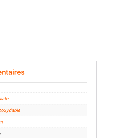
ntaires
plate
inoxydable
mm
m