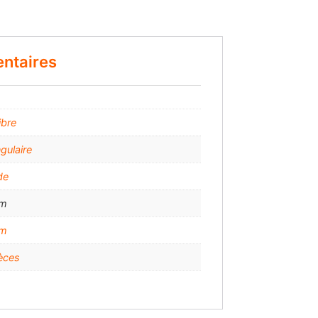
ntaires
ibre
gulaire
de
mm
mm
èces