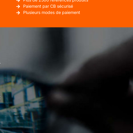
Paiement par CB sécurisé
Plusieurs modes de paiement
.
t