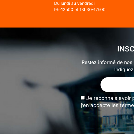
Du lundi au vendredi
9h-12h00 et 13h30-17h00
INS
Restez informé de nos o
Indiquez
Je reconnais avoir 
j’en accepte les terme