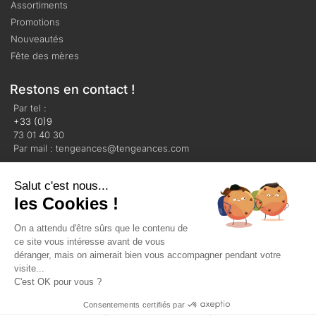
Assortiments
Promotions
Nouveautés
Fête des mères
Restons en contact !
Par tel :
+33 (0)9
73 01 40 30
Par mail : tengeances@tengeances.com
Salut c'est nous...
les Cookies !
On a attendu d'être sûrs que le contenu de
Mentions légales
Politique de confidentialité
ce site vous intéresse avant de vous
Plan du site
déranger, mais on aimerait bien vous accompagner pendant votre
visite...
C'est OK pour vous ?
© Tengeances 2023 Tous droits réservés
Consentements certifiés par