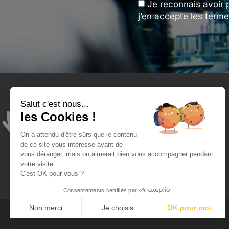
Je reconnais avoir 
j’en accepte les terme
Salut c'est nous...
Tengeance et moi
les Cookies !
Qui sommes-nous ?
On a attendu d'être sûrs que le contenu
Mon compte
de ce site vous intéresse avant de
vous déranger, mais on aimerait bien vous accompagner pendant
Blog - ateliers de l'opticien
votre visite...
C'est OK pour vous ?
Consentements certifiés par
Non merci
Je choisis
OK pour moi
Plateforme de Gestion du Consentement : Personnalisez vo
Axeptio consent