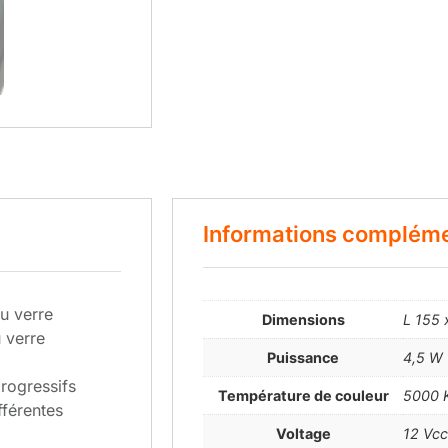
Informations compléme
u verre
Dimensions
L 155 
u verre
Puissance
4,5 W
progressifs
Température de couleur
5000 
fférentes
Voltage
12 Vcc