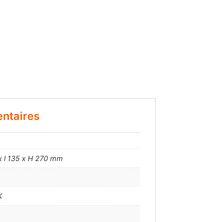
ntaires
x l 135 x H 270 mm
K