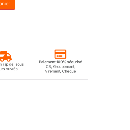
anier
Paiement 100% sécurisé
on rapide, sous
CB, Groupement,
ours ouvrés
Virement, Chèque