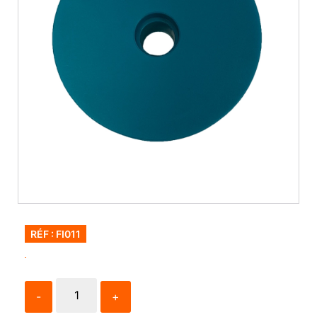
RÉF : FI011
-
+