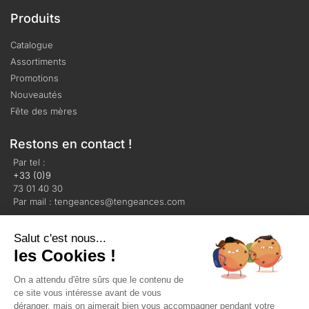
Produits
Catalogue
Assortiments
Promotions
Nouveautés
Fête des mères
Restons en contact !
Par tel :
+33 (0)9
73 01 40 30
Par mail : tengeances@tengeances.com
Salut c'est nous...
les Cookies !
On a attendu d'être sûrs que le contenu de
Mentions légales
Politique de confidentialité
ce site vous intéresse avant de vous
Plan du site
déranger, mais on aimerait bien vous accompagner pendant votre