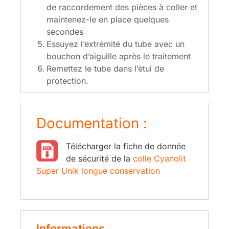
de
raccordement
des
pièces
à
coller
et
maintenez-le
en
place
quelques
secondes
Essuyez
l’extrémité
du
tube
avec
un
bouchon
d’aiguille
après
le
traitement
Remettez
le
tube
dans
l’étui
de
protection.
Documentation :
Télé
charger la fiche de donnée
de sécurité de la
colle Cyanolit
Super Unik longue conservation
Informations