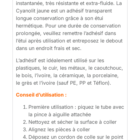
instantanée, très résistante et extra-fluide. La
Cyanolit jaune est un adhésif transparent
longue conservation grâce à son étui
hermétique.
Pour
une
durée
de
conservation
prolongée,
veuillez remettre l’adhésif dans
l’étui après utilisation et
entreposez
le
debout
dans
un
endroit
frais
et
sec.
L’adhésif
est
idéalement
utilisé
sur
les
plastiques,
le
cuir,
les
métaux,
le
caoutchouc,
le
bois,
l’ivoire,
la
céramique,
la
porcelaine,
le
grès
et
l’ivoire
(sauf
PE,
PP
et
Téflon).
Conseil d’utilisation :
Première
utilisation : p
iquez
le
tube
avec
la
pince
à
aiguille
attachée
Nettoyez
et
sécher
la
surface
à
coller
Alignez
les
pièces
à
coller
Déposez
un
cordon
de
colle
sur
le
point