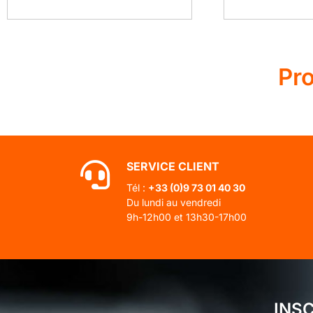
Pr
SERVICE CLIENT
Tél :
+33 (0)
9 73 01 40 30
Du lundi au vendredi
9h-12h00 et 13h30-17h00
INS