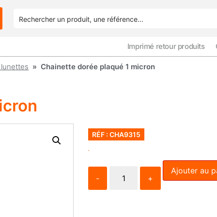
Imprimé retour produits
lunettes
» Chainette dorée plaqué 1 micron
icron
RÉF : CHA9315
Ajouter au p
-
+