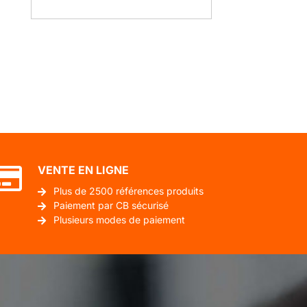
VENTE EN LIGNE
Plus de 2500 références produits
Paiement par CB sécurisé
Plusieurs modes de paiement